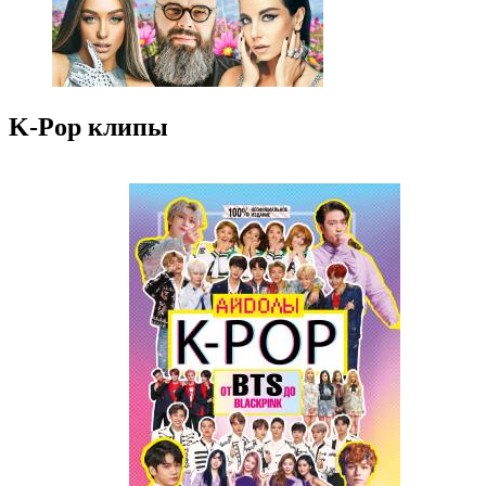
K-Pop клипы