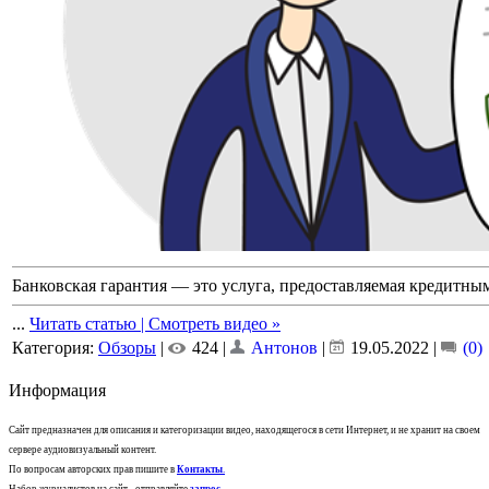
Банковская гарантия — это услуга, предоставляемая кредитн
...
Читать статью | Смотреть видео »
Категория:
Обзоры
|
424 |
Антонов
|
19.05.2022
|
(0)
Информация
Сайт предназначен для описания и категоризации видео, находящегося в сети Интернет, и не хранит на своем
сервере аудиовизуальный контент.
По вопросам авторских прав пишите в
Контакты
.