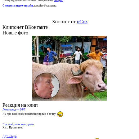
Набор журналистов на сайт - отправляйте
запрос
.
Смотрите видео онлайн
, качайте бесплатно.
Хостинг от
uCoz
Клипонет ВКонтакте
Новые фото
Реакция на клип
Ленинград — 24/7
Ну про кокосовое поколение прямо в точку
Покупай, пока не сгорело
Хм... Иронично.
ДДТ - Херь