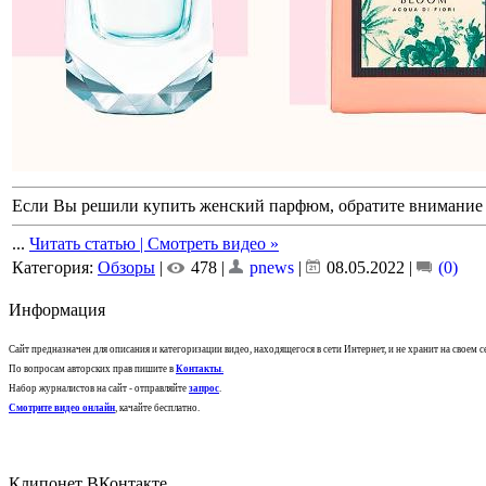
Если Вы решили купить женский парфюм, обратите внимание на
...
Читать статью | Смотреть видео »
Категория:
Обзоры
|
478 |
pnews
|
08.05.2022
|
(0)
Информация
Сайт предназначен для описания и категоризации видео, находящегося в сети Интернет, и не хранит на своем 
По вопросам авторских прав пишите в
Контакты
.
Набор журналистов на сайт - отправляйте
запрос
.
Смотрите видео онлайн
, качайте бесплатно.
Клипонет ВКонтакте