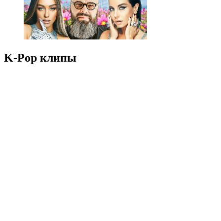
K-Pop клипы