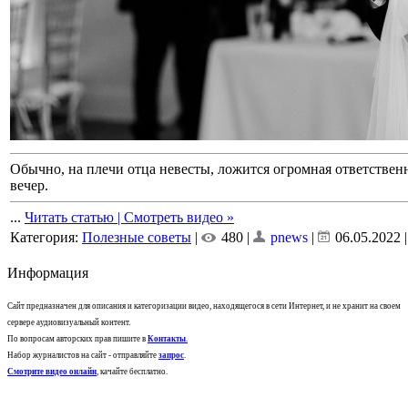
Обычно, на плечи отца невесты, ложится огромная ответственн
вечер.
...
Читать статью | Смотреть видео »
Категория:
Полезные советы
|
480 |
pnews
|
06.05.2022
Информация
Сайт предназначен для описания и категоризации видео, находящегося в сети Интернет, и не хранит на своем
сервере аудиовизуальный контент.
По вопросам авторских прав пишите в
Контакты
.
Набор журналистов на сайт - отправляйте
запрос
.
Смотрите видео онлайн
, качайте бесплатно.