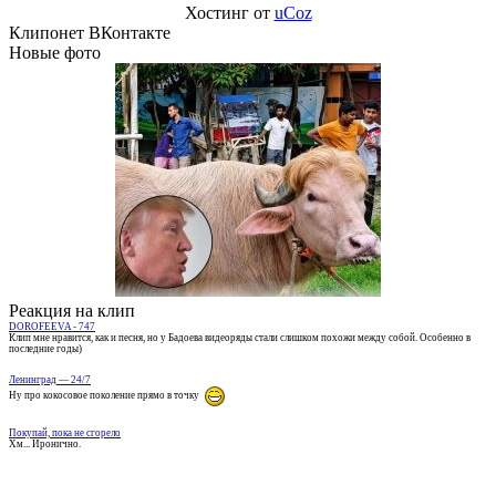
Хостинг от
uCoz
Клипонет ВКонтакте
Новые фото
Реакция на клип
DOROFEEVA - 747
Клип мне нравится, как и песня, но у Бадоева видеоряды стали слишком похожи между собой. Особенно в
последние годы)
Ленинград — 24/7
Ну про кокосовое поколение прямо в точку
Покупай, пока не сгорело
Хм... Иронично.