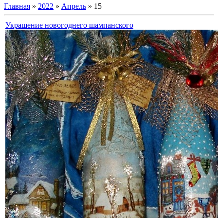
Главная
»
2022
»
Апрель
»
15
Украшение новогоднего шампанского