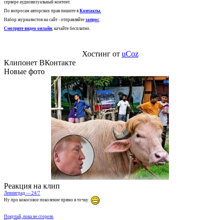
сервере аудиовизуальный контент.
По вопросам авторских прав пишите в
Контакты
.
Набор журналистов на сайт - отправляйте
запрос
.
Смотрите видео онлайн
, качайте бесплатно.
Хостинг от
uCoz
Клипонет ВКонтакте
Новые фото
Реакция на клип
Ленинград — 24/7
Ну про кокосовое поколение прямо в точку
Покупай, пока не сгорело