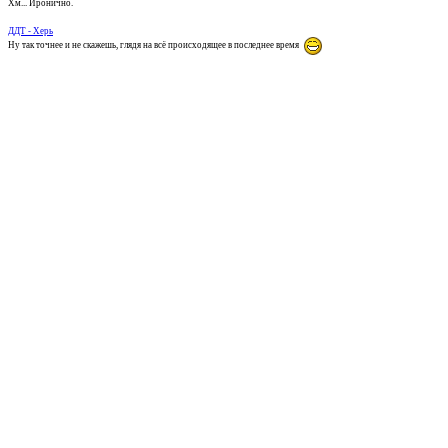
Хм... Иронично.
ДДТ - Херь
Ну так точнее и не скажешь, глядя на всё происходящее в последнее время