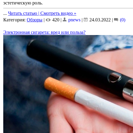
эстетическую роль.
...
Читать статью | Смотреть видео »
Категория:
Обзоры
|
420 |
pnews
|
24.03.2022
|
(0)
Электронная сигарета: вред или польза?