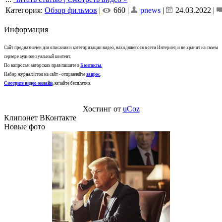
Категория:
Обзор фильмов
|
660 |
pnews
|
24.03.2022
|
Информация
Сайт предназначен для описания и категоризации видео, находящегося в сети Интернет, и не хранит на своем
сервере аудиовизуальный контент.
По вопросам авторских прав пишите в
Контакты
.
Набор журналистов на сайт - отправляйте
запрос
.
Смотрите видео онлайн
, качайте бесплатно.
Хостинг от
uCoz
Клипонет ВКонтакте
Новые фото