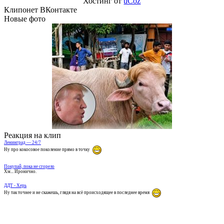
Хостинг от
uCoz
Клипонет ВКонтакте
Новые фото
Реакция на клип
Ленинград — 24/7
Ну про кокосовое поколение прямо в точку
Покупай, пока не сгорело
Хм... Иронично.
ДДТ - Херь
Ну так точнее и не скажешь, глядя на всё происходящее в последнее время