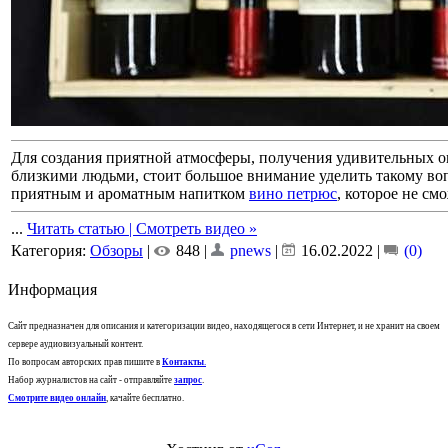
Для создания приятной атмосферы, получения удивительных 
близкими людьми, стоит большое внимание уделить такому воп
приятным и ароматным напитком
вино петрюс
, которое не с
...
Читать статью | Смотреть видео »
Категория:
Обзоры
|
848 |
pnews
|
16.02.2022
|
(0)
Информация
Сайт предназначен для описания и категоризации видео, находящегося в сети Интернет, и не хранит на своем
сервере аудиовизуальный контент.
По вопросам авторских прав пишите в
Контакты
.
Набор журналистов на сайт - отправляйте
запрос
.
Смотрите видео онлайн
, качайте бесплатно.