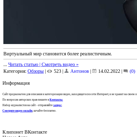
Виртуальный мир становится более реалистичным.
...
Читать статью | Смотреть видео »
Категория:
Обзоры
|
523 |
Антонов
|
14.02.2022
|
(0)
Информация
Сайт предназначен для описания и категоризации видео, находящегося в сети Интернет, и не хранит на своем 
По вопросам авторских прав пишите в
Контакты
.
Набор журналистов на сайт - отправляйте
запрос
.
Смотрите видео онлайн
, качайте бесплатно.
Клипонет ВКонтакте