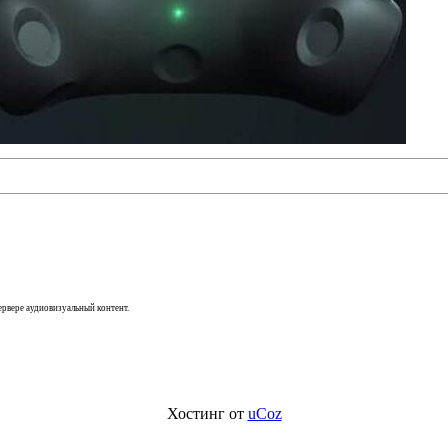
сервере аудиовизуальный контент.
Хостинг от
uCoz