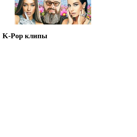
K-Pop клипы