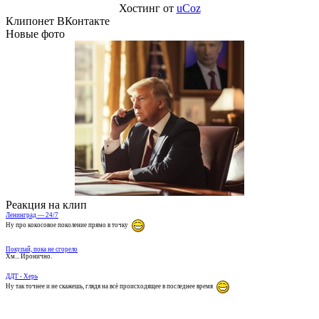
Хостинг от
uCoz
Клипонет ВКонтакте
Новые фото
Реакция на клип
Ленинград — 24/7
Ну про кокосовое поколение прямо в точку
Покупай, пока не сгорело
Хм... Иронично.
ДДТ - Херь
Ну так точнее и не скажешь, глядя на всё происходящее в последнее время