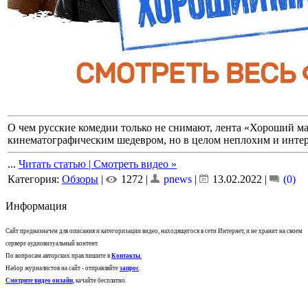
О чем русские комедии только не снимают, лента «Хороший ма
кинематографическим шедевром, но в целом неплохим и инте
...
Читать статью | Смотреть видео »
Категория:
Обзоры
|
1272 |
pnews
|
13.02.2022
|
(0)
Информация
Сайт предназначен для описания и категоризации видео, находящегося в сети Интернет, и не хранит на своем
сервере аудиовизуальный контент.
По вопросам авторских прав пишите в
Контакты
.
Набор журналистов на сайт - отправляйте
запрос
.
Смотрите видео онлайн
, качайте бесплатно.