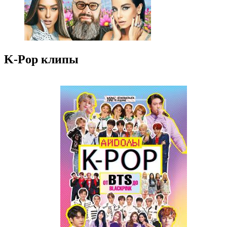
K-Pop клипы