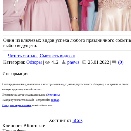
Один из ключевых видов успеха любого праздничного события,
выбор ведущего.
...
Читать статью | Смотреть видео »
Категория:
Обзоры
|
412 |
pnews
|
25.01.2022
|
(0)
Информация
Сайт предназначен для описания и категоризации видео, находящегося в сети Интернет, и не хранит на своем
сервере аудиовизуальный контент.
По вопросам авторских прав пишите в
Контакты
.
Набор журналистов на сайт - отправляйте
запрос
.
Смотрите видео онлайн
, качайте бесплатно.
Хостинг от
uCoz
Клипонет ВКонтакте
Новые фото