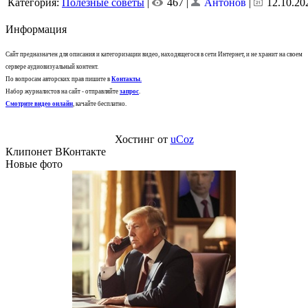
Категория:
Полезные советы
|
467 |
Антонов
|
12.10.20
Информация
Сайт предназначен для описания и категоризации видео, находящегося в сети Интернет, и не хранит на своем
сервере аудиовизуальный контент.
По вопросам авторских прав пишите в
Контакты
.
Набор журналистов на сайт - отправляйте
запрос
.
Смотрите видео онлайн
, качайте бесплатно.
Хостинг от
uCoz
Клипонет ВКонтакте
Новые фото