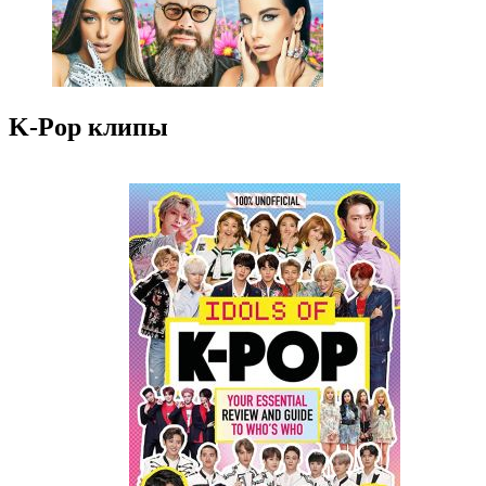
K-Pop клипы