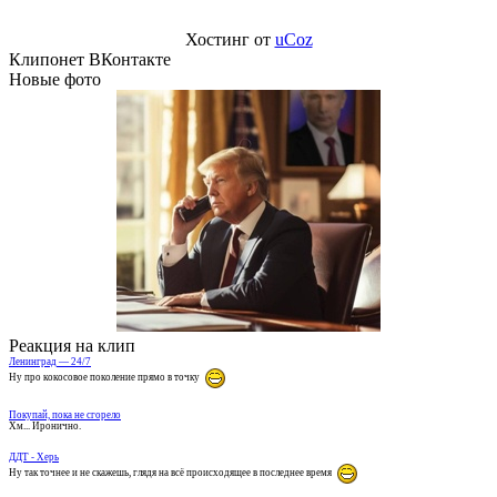
Хостинг от
uCoz
Клипонет ВКонтакте
Новые фото
Реакция на клип
Ленинград — 24/7
Ну про кокосовое поколение прямо в точку
Покупай, пока не сгорело
Хм... Иронично.
ДДТ - Херь
Ну так точнее и не скажешь, глядя на всё происходящее в последнее время