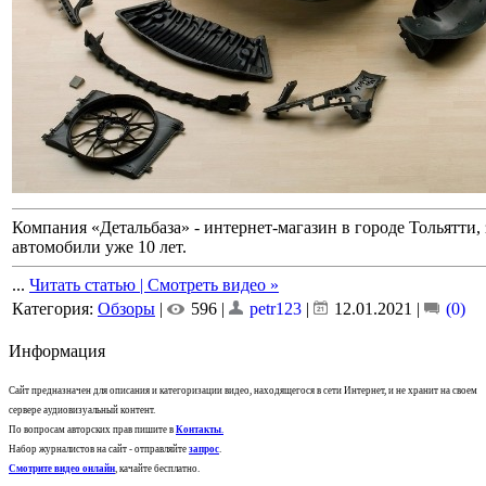
Компания «Детальбаза» - интернет-магазин в городе Тольятти
автомобили уже 10 лет.
...
Читать статью | Смотреть видео »
Категория:
Обзоры
|
596 |
petr123
|
12.01.2021
|
(0)
Информация
Сайт предназначен для описания и категоризации видео, находящегося в сети Интернет, и не хранит на своем
сервере аудиовизуальный контент.
По вопросам авторских прав пишите в
Контакты
.
Набор журналистов на сайт - отправляйте
запрос
.
Смотрите видео онлайн
, качайте бесплатно.