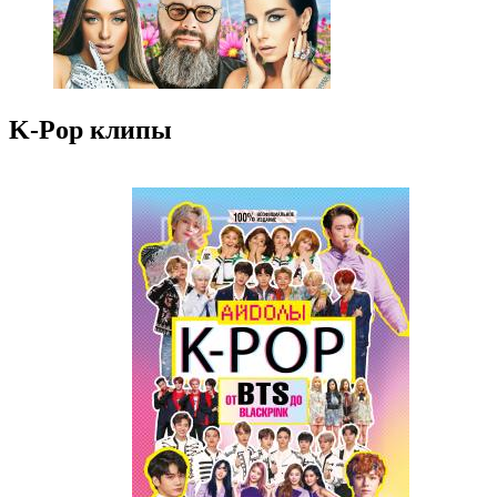
K-Pop клипы