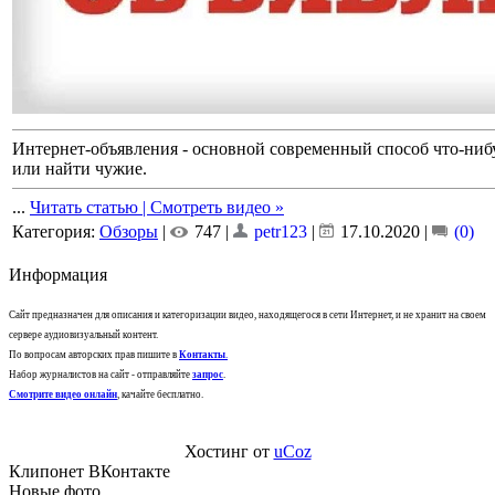
Интернет-объявления - основной современный способ что-нибу
или найти чужие.
...
Читать статью | Смотреть видео »
Категория:
Обзоры
|
747 |
petr123
|
17.10.2020
|
(0)
Информация
Сайт предназначен для описания и категоризации видео, находящегося в сети Интернет, и не хранит на своем
сервере аудиовизуальный контент.
По вопросам авторских прав пишите в
Контакты
.
Набор журналистов на сайт - отправляйте
запрос
.
Смотрите видео онлайн
, качайте бесплатно.
Хостинг от
uCoz
Клипонет ВКонтакте
Новые фото