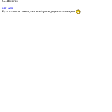
Хм... Иронично.
ДДТ - Херь
Ну так точнее и не скажешь, глядя на всё происходящее в последнее время