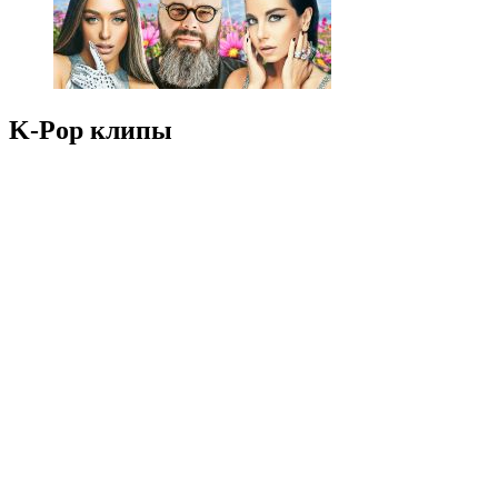
K-Pop клипы