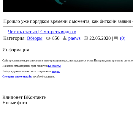
Прошло уже порядком времени с момента, как биткойн заявил о
...
Читать статью | Смотреть видео »
Категория:
Обзоры
|
856 |
pnews
|
22.05.2020
|
(0)
Информация
Сайт предназначен для описания и категоризации видео, находящегося в сети Интернет, и не хранит на своем 
По вопросам авторских прав пишите в
Контакты
.
Набор журналистов на сайт - отправляйте
запрос
.
Смотрите видео онлайн
, качайте бесплатно.
Клипонет ВКонтакте
Новые фото