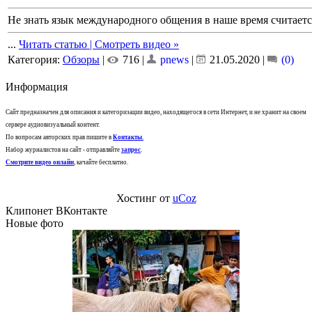
Не знать язык международного общения в наше время считает
...
Читать статью | Смотреть видео »
Категория:
Обзоры
|
716 |
pnews
|
21.05.2020
|
(0)
Информация
Сайт предназначен для описания и категоризации видео, находящегося в сети Интернет, и не хранит на своем
сервере аудиовизуальный контент.
По вопросам авторских прав пишите в
Контакты
.
Набор журналистов на сайт - отправляйте
запрос
.
Смотрите видео онлайн
, качайте бесплатно.
Хостинг от
uCoz
Клипонет ВКонтакте
Новые фото