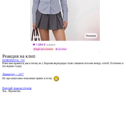
Реакция на клип
DOROFEEVA - 747
Клип мне нравится, как и песня, но у Бадоева видеоряды стали слишком похожи между собой. Особенно в
последние годы)
Ленинград — 24/7
Ну про кокосовое поколение прямо в точку
Покупай, пока не сгорело
Хм... Иронично.