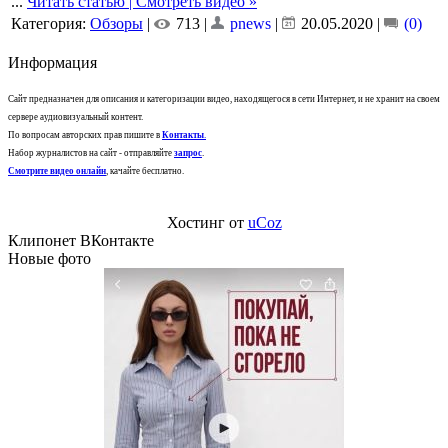
...
Читать статью | Смотреть видео »
Категория:
Обзоры
|
713 |
pnews
|
20.05.2020
|
(0)
Информация
Сайт предназначен для описания и категоризации видео, находящегося в сети Интернет, и не хранит на своем
сервере аудиовизуальный контент.
По вопросам авторских прав пишите в
Контакты
.
Набор журналистов на сайт - отправляйте
запрос
.
Смотрите видео онлайн
, качайте бесплатно.
Хостинг от
uCoz
Клипонет ВКонтакте
Новые фото