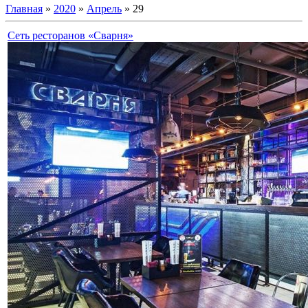
Главная
»
2020
»
Апрель
»
29
Сеть ресторанов «Сварня»