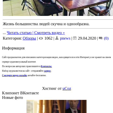
Жизнь большинства людей скучна и однообразна.
...
Читать статью | Смотреть видео »
Категория:
Обзоры
|
1062 |
pnews
|
29.04.2020
|
(0)
Информация
Сайт предназначен для описания и категоризации видео, находящегося в сети Интернет, и не хранит на своем
сервере аудиовизуальный контент.
По вопросам авторских прав пишите в
Контакты
.
Набор журналистов на сайт - отправляйте
запрос
.
Смотрите видео онлайн
, качайте бесплатно.
Хостинг от
uCoz
Клипонет ВКонтакте
Новые фото