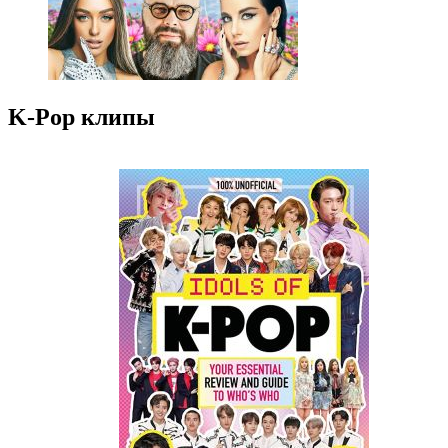
K-Pop клипы