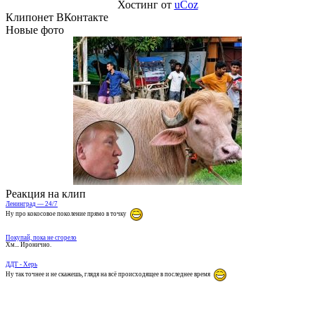
Хостинг от
uCoz
Клипонет ВКонтакте
Новые фото
Реакция на клип
Ленинград — 24/7
Ну про кокосовое поколение прямо в точку
Покупай, пока не сгорело
Хм... Иронично.
ДДТ - Херь
Ну так точнее и не скажешь, глядя на всё происходящее в последнее время