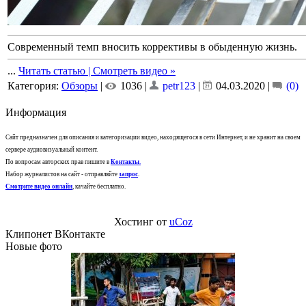
Современный темп вносить коррективы в обыденную жизнь.
...
Читать статью | Смотреть видео »
Категория:
Обзоры
|
1036 |
petr123
|
04.03.2020
|
(0)
Информация
Сайт предназначен для описания и категоризации видео, находящегося в сети Интернет, и не хранит на своем
сервере аудиовизуальный контент.
По вопросам авторских прав пишите в
Контакты
.
Набор журналистов на сайт - отправляйте
запрос
.
Смотрите видео онлайн
, качайте бесплатно.
Хостинг от
uCoz
Клипонет ВКонтакте
Новые фото