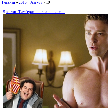
Главная
»
2015
»
Август
»
10
Джастин Тимберлейк плох в постели