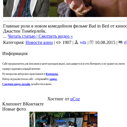
Главные роли в новом комедийном фильме Bad in Bed от кино
Джастин Тимберлейк.
...
Читать статью | Смотреть видео »
Категория:
Новости кино
|
1907 |
vdz
|
10.08.2015
|
(
Информация
Сайт предназначен для описания и категоризации видео, находящегося в сети Интернет, и не хранит на своем
сервере аудиовизуальный контент.
По вопросам авторских прав пишите в
Контакты
.
Набор журналистов на сайт - отправляйте
запрос
.
Смотрите видео онлайн
, качайте бесплатно.
Хостинг от
uCoz
Клипонет ВКонтакте
Новые фото