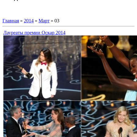
Главная
»
2014
»
Март
»
03
Лауреаты премии Оскар 2014