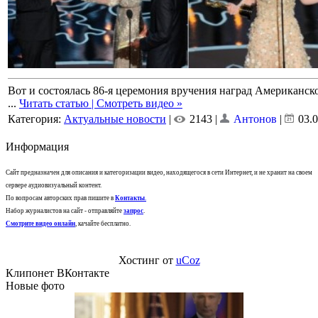
Вот и состоялась 86-я церемония вручения наград Американск
...
Читать статью | Смотреть видео »
Категория:
Актуальные новости
|
2143 |
Антонов
|
03.
Информация
Сайт предназначен для описания и категоризации видео, находящегося в сети Интернет, и не хранит на своем
сервере аудиовизуальный контент.
По вопросам авторских прав пишите в
Контакты
.
Набор журналистов на сайт - отправляйте
запрос
.
Смотрите видео онлайн
, качайте бесплатно.
Хостинг от
uCoz
Клипонет ВКонтакте
Новые фото