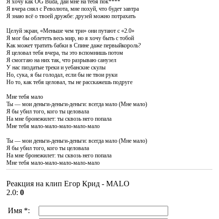
Я хочу как OG Buda, дай мне на тебя пок****
Я вчера снял с Революта, мне похуй, что будет завтра
Я знаю всё о твоей дружбе: друзей можно потрахать
Целуй экран, «Меньше чем три» они путают с «2.0»
Я мог бы облететь весь мир, но я хочу быть с тобой
Как может тратить бабки в Спине даже первыйкороль?
Я целовал тебя вчера, ты это вспомнишь потом
Я смоггаю на них так, что разрываю санузел
У нас пиздатые треки и уебанские скулы
Но, сука, я бы голодал, если бы не твои руки
Но то, как тебя целовал, ты не расскажешь подруге
Мне тебя мало
Ты — мои деньги-деньги-деньги: всегда мало (Мне мало)
Я бы убил того, кого ты целовала
На мне бронежилет: ты сквозь него попала
Мне тебя мало-мало-мало-мало-мало
Ты — мои деньги-деньги-деньги: всегда мало (Мне мало)
Я бы убил того, кого ты целовала
На мне бронежилет: ты сквозь него попала
Мне тебя мало-мало-мало-мало-мало
Реакция на клип Егор Крид - MALO
2.0
:
0
Имя *: