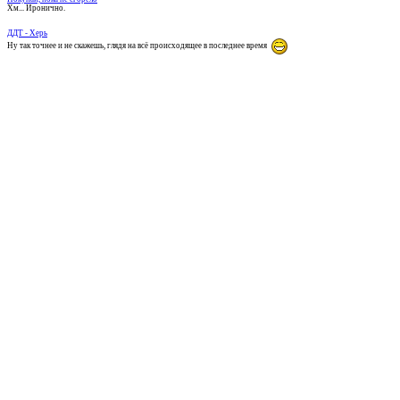
Хм... Иронично.
ДДТ - Херь
Ну так точнее и не скажешь, глядя на всё происходящее в последнее время