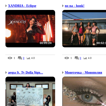
XANDRIA - Eclipse
no na - honk!
00:05:24
00:02:
1
0
4.0
1
0
4.0
aespa ft. Ty Dolla $ign...
Монеточка - Монополия