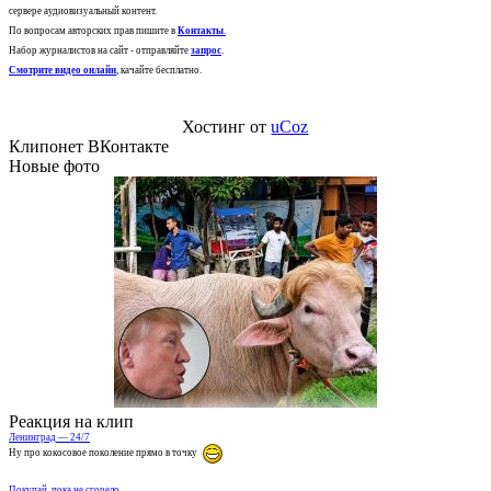
сервере аудиовизуальный контент.
По вопросам авторских прав пишите в
Контакты
.
Набор журналистов на сайт - отправляйте
запрос
.
Смотрите видео онлайн
, качайте бесплатно.
Хостинг от
uCoz
Клипонет ВКонтакте
Новые фото
Реакция на клип
Ленинград — 24/7
Ну про кокосовое поколение прямо в точку
Покупай, пока не сгорело