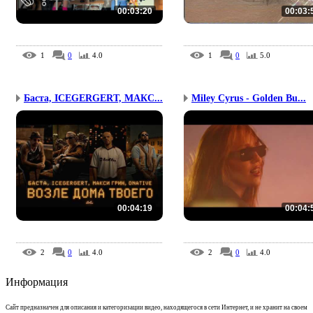
00:03:20
00:03:
1
0
4.0
1
0
5.0
Баста, ICEGERGERT, МАКС...
Miley Cyrus - Golden Bu...
00:04:19
00:04:
2
0
4.0
2
0
4.0
Информация
Сайт предназначен для описания и категоризации видео, находящегося в сети Интернет, и не хранит на своем