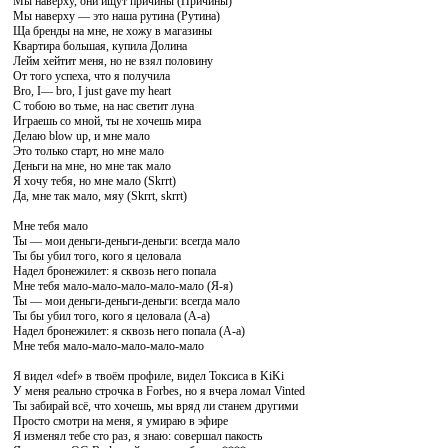
Мы наверху, они ищут причины (Причины)
Мы наверху — это наша рутина (Рутина)
Ща бренды на мне, не хожу в магазины
Квартира большая, купила Долина
Лейм хейтит меня, но не взял половину
От того успеха, что я получила
Bro, I— bro, I just gave my heart
С тобою во тьме, на нас светит луна
Играешь со мной, ты не хочешь мира
Делаю blow up, и мне мало
Это только старт, но мне мало
Деньги на мне, но мне так мало
Я хочу тебя, но мне мало (Skrrt)
Да, мне так мало, мяу (Skrrt, skrrt)
Мне тебя мало
Ты — мои деньги-деньги-деньги: всегда мало
Ты бы убил того, кого я целовала
Надел бронежилет: я сквозь него попала
Мне тебя мало-мало-мало-мало-мало (Я-я)
Ты — мои деньги-деньги-деньги: всегда мало
Ты бы убил того, кого я целовала (А-а)
Надел бронежилет: я сквозь него попала (А-а)
Мне тебя мало-мало-мало-мало-мало
Я видел «def» в твоём профиле, видел Токсиса в KiKi
У меня реально строчка в Forbes, но я вчера ломал Vinted
Ты забирай всё, что хочешь, мы вряд ли станем другими
Просто смотри на меня, я умираю в эфире
Я изменял тебе сто раз, я знаю: совершал пакость