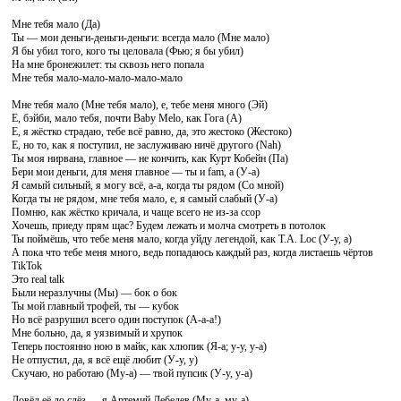
Мне тебя мало (Да)
Ты — мои деньги-деньги-деньги: всегда мало (Мне мало)
Я бы убил того, кого ты целовала (Фью; я бы убил)
На мне бронежилет: ты сквозь него попала
Мне тебя мало-мало-мало-мало-мало
Мне тебя мало (Мне тебя мало), е, тебе меня много (Эй)
Е, бэйби, мало тебя, почти Baby Melo, как Гога (А)
Е, я жёстко страдаю, тебе всё равно, да, это жестоко (Жестоко)
Е, но то, как я поступил, не заслуживаю ничё другого (Nah)
Ты моя нирвана, главное — не кончить, как Курт Кобейн (Па)
Бери мои деньги, для меня главное — ты и fam, а (У-а)
Я самый сильный, я могу всё, а-а, когда ты рядом (Со мной)
Когда ты не рядом, мне тебя мало, е, я самый слабый (У-а)
Помню, как жёстко кричала, и чаще всего не из-за ссор
Хочешь, приеду прям щас? Будем лежать и молча смотреть в потолок
Ты поймёшь, что тебе меня мало, когда уйду легендой, как T.A. Loc (У-у, а)
А пока что тебе меня много, ведь попадаюсь каждый раз, когда листаешь чёртов
TikTok
Это real talk
Были неразлучны (Мы) — бок о бок
Ты мой главный трофей, ты — кубок
Но всё разрушил всего один поступок (А-а-а!)
Мне больно, да, я уязвимый и хрупок
Теперь постоянно ною в майк, как хлюпик (Я-а; у-у, у-а)
Не отпустил, да, я всё ещё любит (У-у, у)
Скучаю, но работаю (Му-а) — твой пупсик (У-у, у-а)
Довёл её до слёз — я Артемий Лебедев (Му-а, му-а)