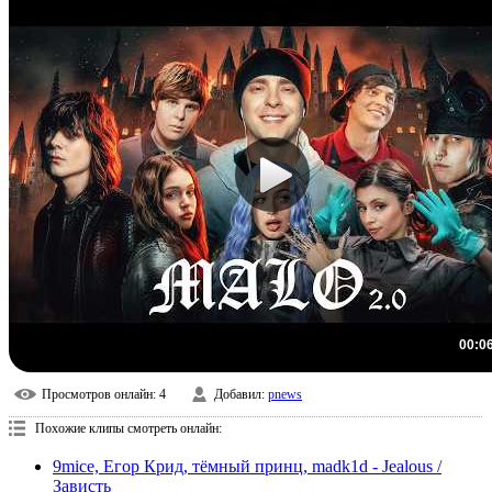
00:0
Просмотров онлайн
: 4
Добавил
:
pnews
Похожие клипы смотреть онлайн:
9mice, Егор Крид, тёмный принц, madk1d - Jealous /
Зависть