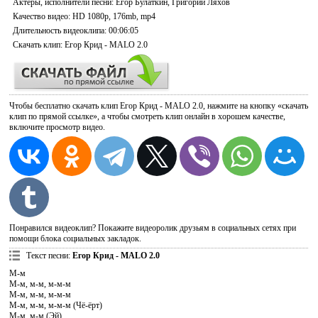
Актеры, исполнители песни
: Егор Булаткин, Григорий Ляхов
Качество видео
: HD 1080p, 176mb, mp4
Длительность видеоклипа
: 00:06:05
Скачать
клип: Егор Крид - MALO 2.0
Чтобы бесплатно скачать клип Егор Крид - MALO 2.0, нажмите на кнопку «скачать
клип по прямой ссылке», а чтобы смотреть клип онлайн в хорошем качестве,
включите просмотр видео.
Понравился видеоклип? Покажите видеоролик друзьям в социальных сетях при
помощи блока социальных закладок.
Текст песни
:
Егор Крид - MALO 2.0
М-м
М-м, м-м, м-м-м
М-м, м-м, м-м-м
М-м, м-м, м-м-м (Чё-ёрт)
М-м, м-м (Эй)