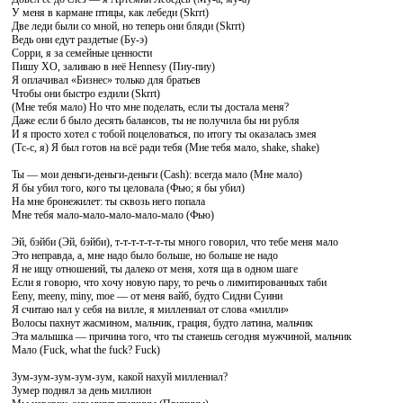
У меня в кармане птицы, как лебеди (Skrrt)
Две леди были со мной, но теперь они бляди (Skrrt)
Ведь они едут раздетые (Бу-э)
Сорри, я за семейные ценности
Пишу XO, заливаю в неё Hennesy (Пиу-пиу)
Я оплачивал «Бизнес» только для братьев
Чтобы они быстро ездили (Skrrt)
(Мне тебя мало) Но что мне поделать, если ты достала меня?
Даже если б было десять балансов, ты не получила бы ни рубля
И я просто хотел с тобой поцеловаться, по итогу ты оказалась змея
(Тс-с, я) Я был готов на всё ради тебя (Мне тебя мало, shake, shake)
Ты — мои деньги-деньги-деньги (Cash): всегда мало (Мне мало)
Я бы убил того, кого ты целовала (Фью; я бы убил)
На мне бронежилет: ты сквозь него попала
Мне тебя мало-мало-мало-мало-мало (Фью)
Эй, бэйби (Эй, бэйби), т-т-т-т-т-т-ты много говорил, что тебе меня мало
Это неправда, а, мне надо было больше, но больше не надо
Я не ищу отношений, ты далеко от меня, хотя ща в одном шаге
Если я говорю, что хочу новую пару, то речь о лимитированных таби
Eeny, meeny, miny, moe — от меня вайб, будто Сидни Суини
Я считаю нал у себя на вилле, я миллениал от слова «милли»
Волосы пахнут жасмином, мальчик, грация, будто латина, мальчик
Эта малышка — причина того, что ты станешь сегодня мужчиной, мальчик
Мало (Fuck, what the fuck? Fuck)
Зум-зум-зум-зум-зум, какой нахуй миллениал?
Зумер поднял за день миллион