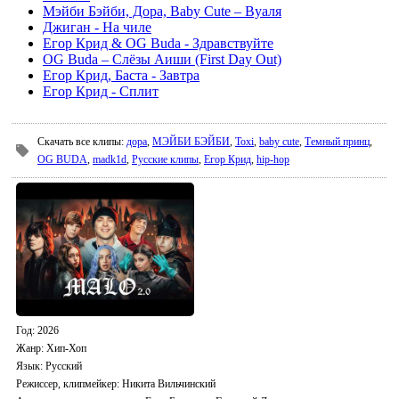
Мэйби Бэйби, Дора, Baby Cute – Вуаля
Джиган - На чиле
Егор Крид & OG Buda - Здравствуйте
OG Buda – Слёзы Аиши (First Day Out)
Егор Крид, Баста - Завтра
Егор Крид - Сплит
Скачать все клипы
:
дора
,
МЭЙБИ БЭЙБИ
,
Toxi
,
baby cute
,
Темный принц
,
OG BUDA
,
madk1d
,
Русские клипы
,
Егор Крид
,
hip-hop
Год
: 2026
Жанр:
Хип-Хоп
Язык
: Русский
Режиссер, клипмейкер
: Никита Вильчинский