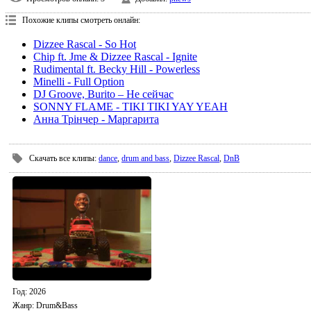
Похожие клипы смотреть онлайн:
Dizzee Rascal - So Hot
Chip ft. Jme & Dizzee Rascal - Ignite
Rudimental ft. Becky Hill - Powerless
Minelli - Full Option
DJ Groove, Burito – Не сейчас
SONNY FLAME - TIKI TIKI YAY YEAH
Анна Трінчер - Маргарита
Скачать все клипы
:
dance
,
drum and bass
,
Dizzee Rascal
,
DnB
Год
: 2026
Жанр:
Drum&Bass