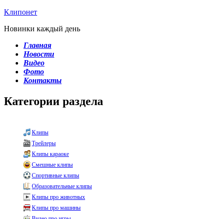
Клипонет
Новинки каждый день
Главная
Новости
Видео
Фото
Контакты
Категории раздела
Клипы
Трейлеры
Клипы караоке
Смешные клипы
Спортивные клипы
Образовательные клипы
Клипы про животных
Клипы про машины
Видео про игры