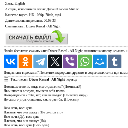
Язык
: English
Актеры, исполнители песни
: Дилан Квабена Миллс
Качество видео
: HD 1080p, 78mb, mp4
Длительность видеоклипа
: 00:03:33
Скачать
клип: Dizzee Rascal - All Night
Чтобы бесплатно скачать клип Dizzee Rascal - All Night, нажмите на кнопку «скачать
Понравился видеоклип? Покажите видеоролик друзьям в социальных сетях при помо
Текст песни
:
Dizzee Rascal - All Night
перевод
Помнишь те ночи, когда мы отрывались? (Помнишь?)
Дым висел в воздухе, мы вели себя плохо.
Возвращаемся к тебе, нет, еще не поздно (По всему миру)
До самого утра, слышишь, как играет бас (Поехали)
Всю ночь, весь день
Плевать, что они скажут (Не смотри это)
Всю ночь (Да), весь день
Плевать, что они скажут (Да)
Всю ночь, весь день (Весь день)