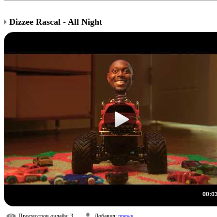
Dizzee Rascal - All Night
00:0
Просмотров онлайн
: 3
Добавил
:
pnews