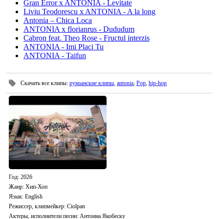
Gran Error x ANTONIA - Levitate
Liviu Teodorescu x ANTONIA - A la long
Antonia – Chica Loca
ANTONIA x florianrus - Dududum
Cabron feat. Theo Rose - Fructul interzis
ANTONIA - Imi Placi Tu
ANTONIA - Taifun
Скачать все клипы
:
румынские клипы
,
antonia
,
Pop
,
hip-hop
Год
: 2026
Жанр:
Хип-Хоп
Язык
: English
Режиссер, клипмейкер
: Ciolpan
Актеры, исполнители песни
: Антониа Якобеску