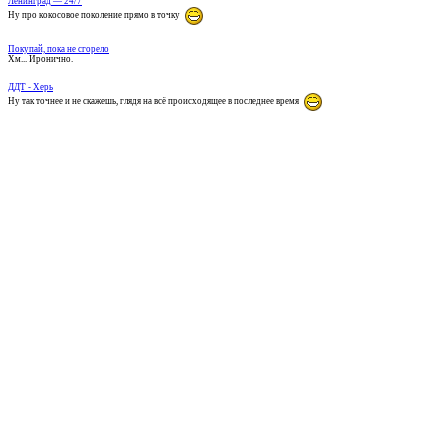
Ленинград — 24/7
Ну про кокосовое поколение прямо в точку
Покупай, пока не сгорело
Хм... Иронично.
ДДТ - Херь
Ну так точнее и не скажешь, глядя на всё происходящее в последнее время