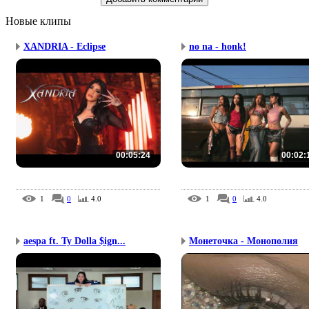
Новые клипы
XANDRIA - Eclipse
no na - honk!
00:05:24
00:02:
1
0
4.0
1
0
4.0
aespa ft. Ty Dolla $ign...
Монеточка - Монополия