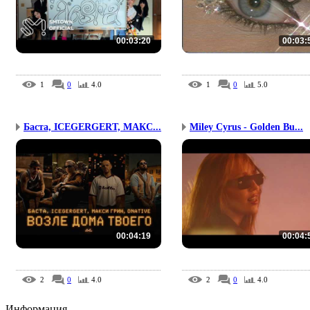
00:03:20
00:03:
1
0
4.0
1
0
5.0
Баста, ICEGERGERT, МАКС...
Miley Cyrus - Golden Bu...
00:04:19
00:04:
2
0
4.0
2
0
4.0
Информация