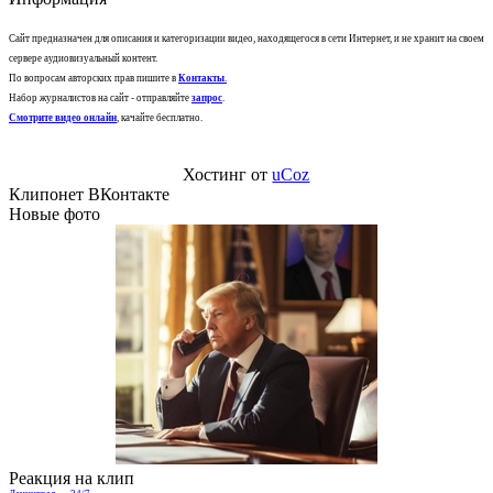
Сайт предназначен для описания и категоризации видео, находящегося в сети Интернет, и не хранит на своем
сервере аудиовизуальный контент.
По вопросам авторских прав пишите в
Контакты
.
Набор журналистов на сайт - отправляйте
запрос
.
Смотрите видео онлайн
, качайте бесплатно.
Хостинг от
uCoz
Клипонет ВКонтакте
Новые фото
Реакция на клип