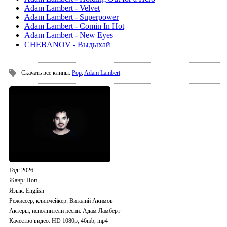
Adam Lambert - Velvet
Adam Lambert - Superpower
Adam Lambert - Comin In Hot
Adam Lambert - New Eyes
CHEBANOV - Выдыхай
Скачать все клипы
:
Pop
,
Adam Lambert
Год
: 2026
Жанр:
Поп
Язык
: English
Режиссер, клипмейкер
: Виталий Акимов
Актеры, исполнители песни
: Адам Ламберт
Качество видео
: HD 1080p, 46mb, mp4