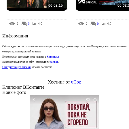
00:02:15
00:02:
2
0
4.0
2
0
4.0
Информация
Сайт предназначен для описания и категоризации видео, находящегося в сети Интернет, и не хранит на своем
сервере аудиовизуальный контент.
По вопросам авторских прав пишите в
Контакты
.
Набор журналистов на сайт - отправляйте
запрос
.
Смотрите видео онлайн
, качайте бесплатно.
Хостинг от
uCoz
Клипонет ВКонтакте
Новые фото