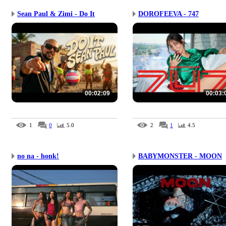
Sean Paul & Zimi - Do It
DOROFEEVA - 747
00:02:09
00:03:
1
0
5.0
2
1
4.5
no na - honk!
BABYMONSTER - MOON