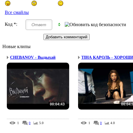
Все смайлы
Код *:
Новые клипы
CHEBANOV - Выдыхай
ТІНА КАРОЛЬ - ХОРОШ
00:04:43
00:04:
1
0
5.0
1
0
4.0