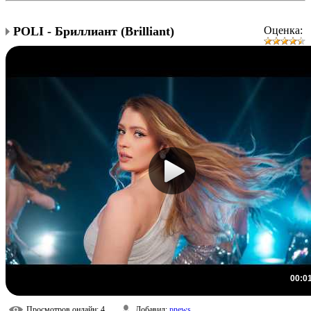
POLI - Бриллиант (Brilliant)
Оценка:
00:0
Просмотров онлайн
: 4
Добавил
:
pnews