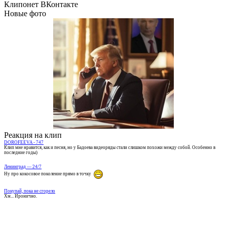
Клипонет ВКонтакте
Новые фото
Реакция на клип
DOROFEEVA - 747
Клип мне нравится, как и песня, но у Бадоева видеоряды стали слишком похожи между собой. Особенно в
последние годы)
Ленинград — 24/7
Ну про кокосовое поколение прямо в точку
Покупай, пока не сгорело
Хм... Иронично.