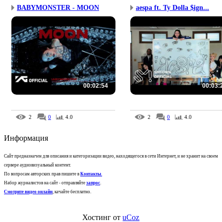
BABYMONSTER - MOON
aespa ft. Ty Dolla $ign...
00:02:54
00:03:
2
0
4.0
2
0
4.0
Информация
Сайт предназначен для описания и категоризации видео, находящегося в сети Интернет, и не хранит на своем
сервере аудиовизуальный контент.
По вопросам авторских прав пишите в
Контакты
.
Набор журналистов на сайт - отправляйте
запрос
.
Смотрите видео онлайн
, качайте бесплатно.
Хостинг от
uCoz