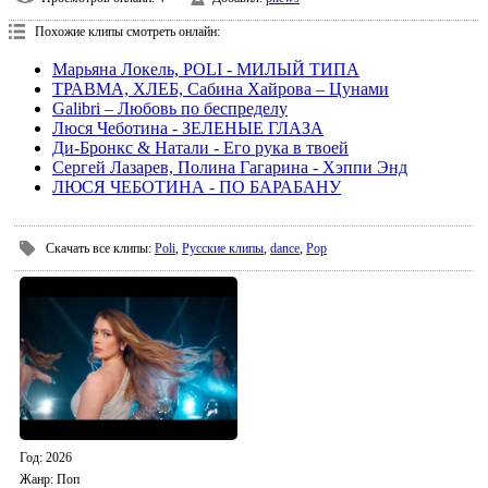
Похожие клипы смотреть онлайн:
Марьяна Локель, POLI ​- МИЛЫЙ ТИПА
ТРАВМА, ХЛЕБ, Сабина Хайрова – Цунами
Galibri – Любовь по беспределу
Люся Чеботина - ЗЕЛЕНЫЕ ГЛАЗА
Ди-Бронкс & Натали - Его рука в твоей
Сергей Лазарев, Полина Гагарина - Хэппи Энд
ЛЮСЯ ЧЕБОТИНА - ПО БАРАБАНУ
Скачать все клипы
:
Poli
,
Русские клипы
,
dance
,
Pop
Год
: 2026
Жанр:
Поп