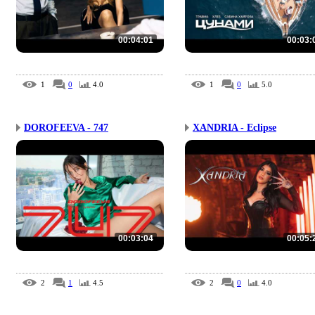
00:04:01
00:03:
1
0
4.0
1
0
5.0
DOROFEEVA - 747
XANDRIA - Eclipse
00:03:04
00:05:
2
1
4.5
2
0
4.0