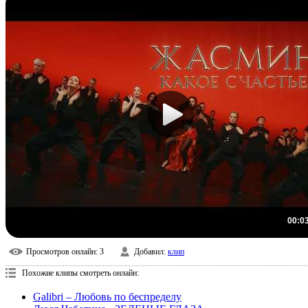
00:0
Просмотров онлайн
: 3
Добавил
:
клип
Похожие клипы смотреть онлайн:
Galibri – Любовь по беспределу