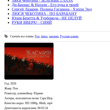
Люся Чеботина - ЗЕЛЕНЫЕ ГЛАЗА
Ди-Бронкс & Натали - Его рука в твоей
Сергей Лазарев, Полина Гагарина - Хэппи Энд
ЛЮСЯ ЧЕБОТИНА - ПО БАРАБАНУ
Юлия Беретта & Турбомода - НЕ ЦЕЛУЙ
РУКИ ВВЕРХ! - СИЯЙ
Скачать все клипы
:
Pop
,
dance
,
жасмин
,
Русские клипы
Год
: 2026
Жанр:
Поп
Режиссер, клипмейкер
: Юджин
Актеры, исполнители песни
: Сара Шор
Качество видео
: HD 1080p, 68mb, mp4
Длительность видеоклипа
: 00:03:34