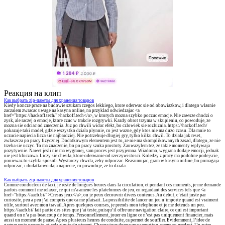
Реакция на клип
Как выбрать zip-пакеты для хранения товаров
Kiedy koncze prace na budowie szukam czegos lekkiego, ktore oderwac sie od obowiazkow, i dlatego wlasnie
zaczalem zwracac uwage na kasyna online, na przyklad odwiedzajac <a
href="https://hackoff.tech/">hackoff.tech</a>, w ktorych mozna szybko poczuc emocje. Nie zawsze chodzi o
zysk, ale raczej o emocje, ktore czuc w trakcie rozgrywki. Kazdy obrot trzyma w skupieniu, co powoduje, ze
mozna sie odciac od zmeczenia. Juz po chwili widac efekt, bo czlowiek sie rozluznia. https://hackoff.tech/
pokazuje taki model, gdzie wszystko dziala plynnie, co jest wazne, gdy ktos nie ma duzo czasu. Dla mnie to
uczucie napiecia licza sie najbardziej. Nie potrzebuje dlugiej gry, tylko kilku chwil. To dziala jak reset,
zwlaszcza po pracy fizycznej. Dodatkowym elementem jest to, ze nie ma skomplikowanych zasad, dlatego, ze nie
trzeba sie uczyc. To ma znaczenie, bo po pracy szuka prostoty. Zauwazylem tez, ze takie momenty wplywaja
pozytywnie. Nawet jesli nie ma wygranej, sam proces jest przyjemna. Wiadomo, wygrana dodaje emocji, jednak
nie jest kluczowa. Liczy sie chwila, ktore oderwanie od rzeczywistosci. Koledzy z pracy ma podobne podejscie,
poniewaz to szybki sposob. Wystarczy chwila, zeby odpoczac. Reasumujac, gram w kasyna online, bo pomagaja
odpoczac, i dodatkowo daja napiecie, co powoduje, ze to dziala.
Как выбрать zip-пакеты для хранения товаров
Comme conducteur de taxi, je reste de longues heures dans la circulation, et pendant ces moments, je me demande
parfois comment me relaxer, ce qui m’a amene les plateformes de jeu, en regardant des services tels que <a
href="https://aacb.bi/">Cresus jeux</a>, ou je peux decouvrir divers contenus. Au debut, c’etait juste par
curiosite, peu a peu j’ai compris que ca me plaisait. La possibilite de lancer un jeu n’importe quand est vraiment
utile, surtout avec mon travail. Apres quelques courses, je prends mon telephone et je me detends un peu.
https://aacb.bi/ fait partie des sites que j’ai teste, puisqu’il offre une navigation claire, ce qui est important
quand on n’a pas beaucoup de temps. Personnellement, jouer en ligne ce n’est pas uniquement financier, mais
aussi un moment de pause. Apres plusieurs heures de conduite, ca permet de souffler. Evidemment, l’idee de