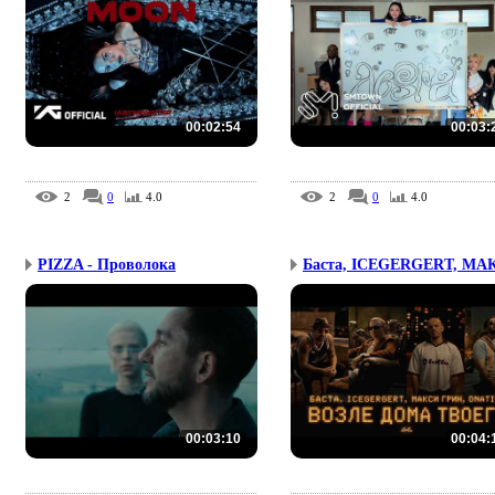
00:02:54
00:03:
2
0
4.0
2
0
4.0
PIZZA - Проволока
Баста, ICEGERGERT, МАК
00:03:10
00:04: