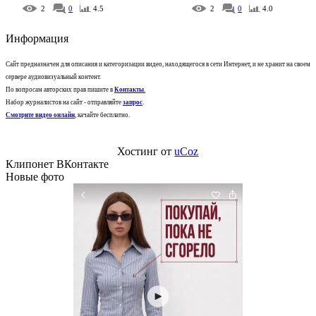
2
0
4.5
2
0
4.0
Информация
Сайт предназначен для описания и категоризации видео, находящегося в сети Интернет, и не хранит на своем
сервере аудиовизуальный контент.
По вопросам авторских прав пишите в
Контакты
.
Набор журналистов на сайт - отправляйте
запрос
.
Смотрите видео онлайн
, качайте бесплатно.
Хостинг от
uCoz
Клипонет ВКонтакте
Новые фото