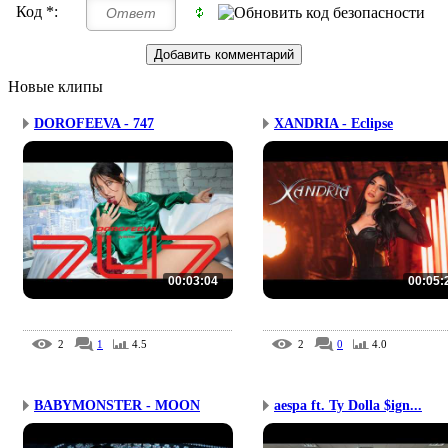
Код *:
Новые клипы
DOROFEEVA - 747
XANDRIA - Eclipse
00:03:04
00:05:
2
1
4.5
2
0
4.0
BABYMONSTER - MOON
aespa ft. Ty Dolla $ign...