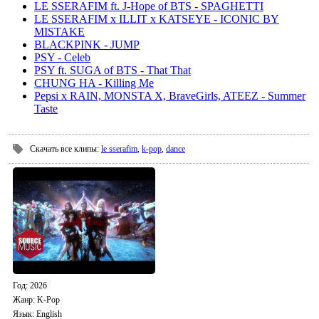
LE SSERAFIM ft. J-Hope of BTS - SPAGHETTI
LE SSERAFIM x ILLIT x KATSEYE - ICONIC BY
MISTAKE
BLACKPINK - JUMP
PSY - Celeb
PSY ft. SUGA of BTS - That That
CHUNG HA - Killing Me
Pepsi x RAIN, MONSTA X, BraveGirls, ATEEZ - Summer
Taste
Скачать все клипы
:
le sserafim
,
k-pop
,
dance
Год
: 2026
Жанр:
K-Pop
Язык
: English