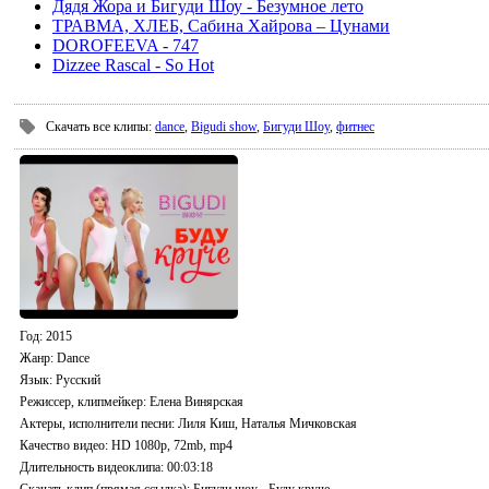
Дядя Жора и Бигуди Шоу - Безумное лето
ТРАВМА, ХЛЕБ, Сабина Хайрова – Цунами
DOROFEEVA - 747
Dizzee Rascal - So Hot
Скачать все клипы
:
dance
,
Bigudi show
,
Бигуди Шоу
,
фитнес
Год
: 2015
Жанр:
Dance
Язык
: Русский
Режиссер, клипмейкер
: Елена Винярская
Актеры, исполнители песни
: Лиля Киш, Наталья Мичковская
Качество видео
: HD 1080p, 72mb, mp4
Длительность видеоклипа
: 00:03:18