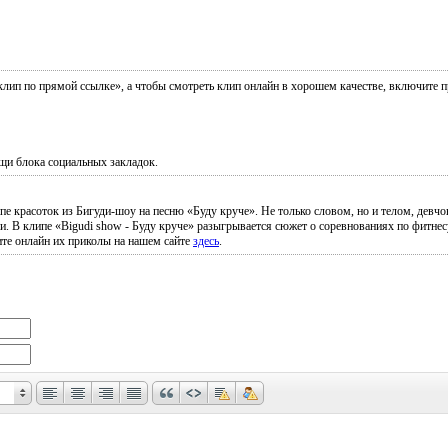
 клип по прямой ссылке», а чтобы смотреть клип онлайн в хорошем качестве, включите 
щи блока социальных закладок.
 красоток из Бигуди-шоу на песню «Буду круче». Не только словом, но и телом, девчон
В клипе «Bigudi show - Буду круче» разыгрывается сюжет о соревнованиях по фитнесу, 
ите онлайн их приколы на нашем сайте
здесь
.