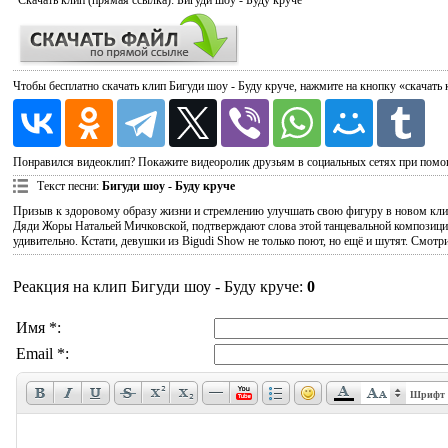
Скачать
клип (прямая ссылка): Бигуди шоу - Буду круче
Чтобы бесплатно скачать клип Бигуди шоу - Буду круче, нажмите на кнопку «скачать
Понравился видеоклип? Покажите видеоролик друзьям в социальных сетях при помо
Текст песни
:
Бигуди шоу - Буду круче
Призыв к здоровому образу жизни и стремлению улучшать свою фигуру в новом клипе
Дяди Жоры Натальей Мичковской, подтверждают слова этой танцевальной композиции. 
удивительно. Кстати, девушки из Bigudi Show не только поют, но ещё и шутят. Смотр
Реакция на клип Бигуди шоу - Буду круче
:
0
Имя *:
Email *:
Шрифт