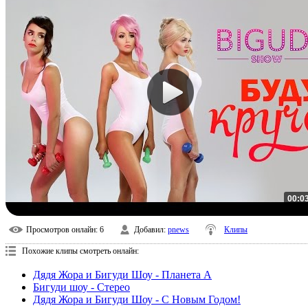
00:0
Просмотров онлайн
: 6
Добавил
:
pnews
Клипы
Похожие клипы смотреть онлайн:
Дядя Жора и Бигуди Шоу - Планета А
Бигуди шоу - Стерео
Дядя Жора и Бигуди Шоу - С Новым Годом!