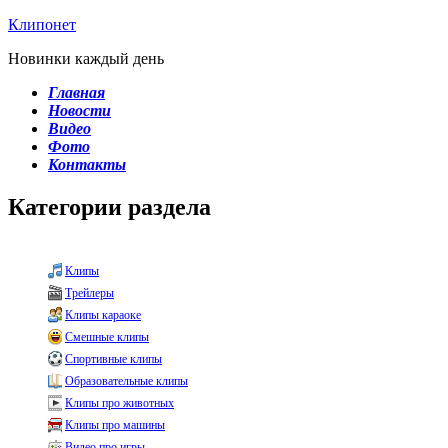
Клипонет
Новинки каждый день
Главная
Новости
Видео
Фото
Контакты
Категории раздела
Клипы
Трейлеры
Клипы караоке
Смешные клипы
Спортивные клипы
Образовательные клипы
Клипы про животных
Клипы про машины
Видео про игры