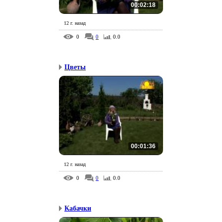
00:02:18
12 г. назад
0
0
0.0
Цветы
00:01:36
12 г. назад
0
0
0.0
Кабачки