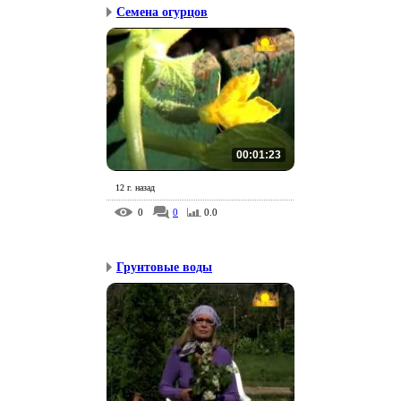
Семена огурцов
00:01:23
12 г. назад
0
0
0.0
Грунтовые воды