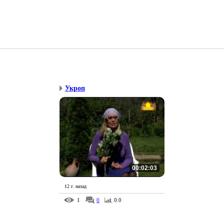
Укроп
00:02:03
12 г. назад
1
0
0.0